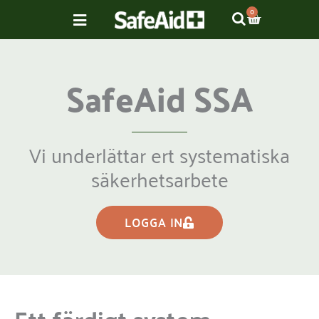
Hoppa
VARUKOR
0
till
innehåll
SafeAid SSA
Vi underlättar ert systematiska
säkerhetsarbete
LOGGA IN