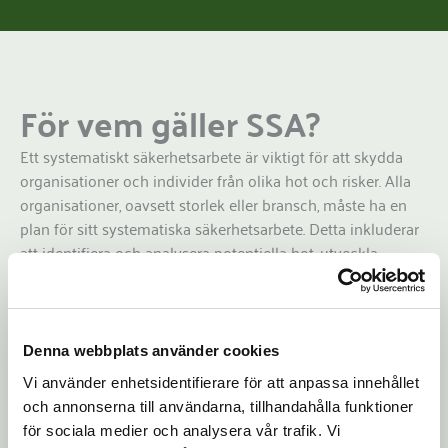
För vem gäller SSA?
Ett systematiskt säkerhetsarbete är viktigt för att skydda
organisationer och individer från olika hot och risker. Alla
organisationer, oavsett storlek eller bransch, måste ha en
plan för sitt systematiska säkerhetsarbete. Detta inkluderar
att identifiera och analysera potentiella hot, utveckla
arbetsmiljöpolicy och rutiner, implementera åtgärder för att
förebygga incidenter och skapa en plan för
incidenthantering.
Denna webbplats använder cookies
Dessutom måste organisationen utbilda och
Vi använder enhetsidentifierare för att anpassa innehållet
medvetandegöra sina anställda om säkerhetsrutiner och
och annonserna till användarna, tillhandahålla funktioner
kontinuerligt utvärdera och förbättra sitt säkerhetsarbete.
för sociala medier och analysera vår trafik. Vi