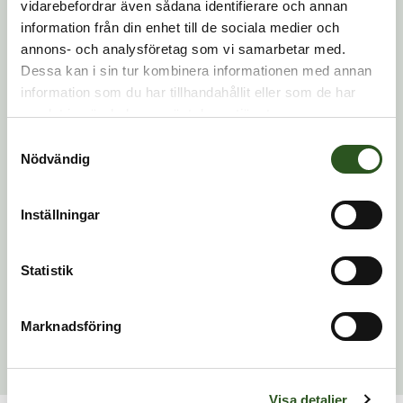
vidarebefordrar även sådana identifierare och annan
Genom att ha en plan för det systematiska säkerhetsarbetet
information från din enhet till de sociala medier och
kan organisationen minimera risker och hantera
annons- och analysföretag som vi samarbetar med.
säkerhetsincidenter effektivt.
Dessa kan i sin tur kombinera informationen med annan
information som du har tillhandahållit eller som de har
samlat in när du har använt deras tjänster.
Samtyckesval
Nödvändig
Inställningar
Statistik
Marknadsföring
Visa detaljer