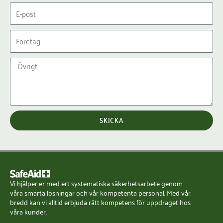
m
E
n
-
p
F
o
ö
s
r
Ö
t
e
v
t
r
a
i
g
g
SKICKA
t
Vi hjälper er med ert systematiska säkerhetsarbete genom
våra smarta lösningar och vår kompetenta personal. Med vår
bredd kan vi alltid erbjuda rätt kompetens för uppdraget hos
våra kunder.