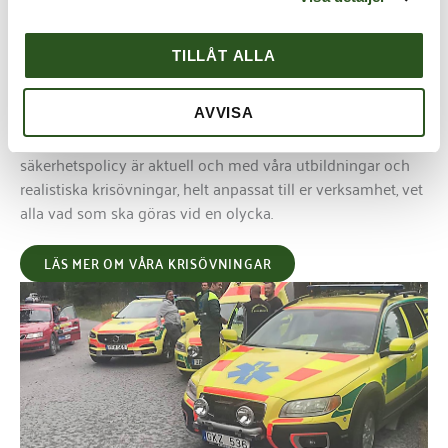
TILLÅT ALLA
Helhetslösning
Med SafeAid får ni en skalbar helhetslösning med rätt
AVVISA
produkter och erfarna utbildare. Vi ser till att er
säkerhetspolicy är aktuell och med våra utbildningar och
realistiska krisövningar, helt anpassat till er verksamhet, vet
alla vad som ska göras vid en olycka.
LÄS MER OM VÅRA KRISÖVNINGAR