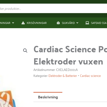
DNINGAR
KRISÖVNINGAR
SJUKVÅRD
SAFEAID SSA
Cardiac Science P
Elektroder vuxen
Artikelnummer: CXELAED001A
•
Kategorier:
Elektroder & Batterier
Cardiac science
Beskrivning