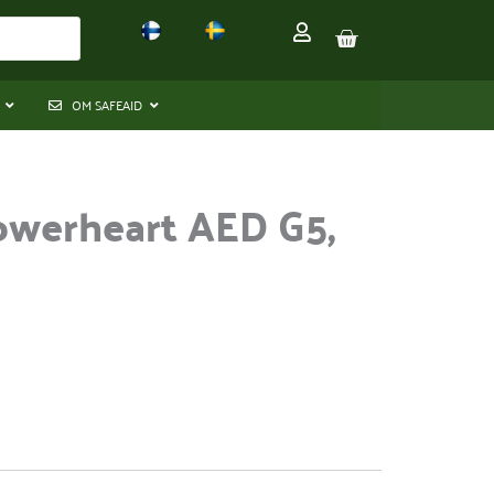
VARUKORG
OM SAFEAID
owerheart AED G5,