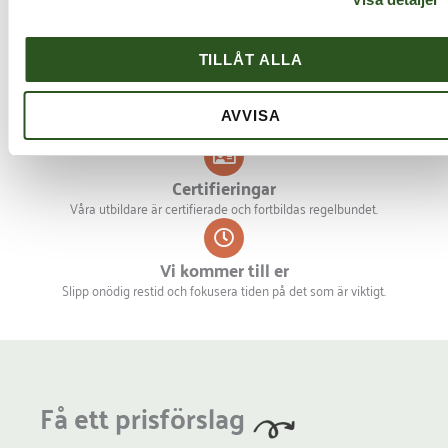
Hög kvalité
Alla våra utbildare har praktisk erfarenhet av de ämnen de lär ut.
TILLÅT ALLA
Skräddarsytt
AVVISA
Vi ser till att kursen passar er både vad gäller deltagare och verksamhet.
Certifieringar
Våra utbildare är certifierade och fortbildas regelbundet.
Vi kommer till er
Slipp onödig restid och fokusera tiden på det som är viktigt.
Få ett prisförslag