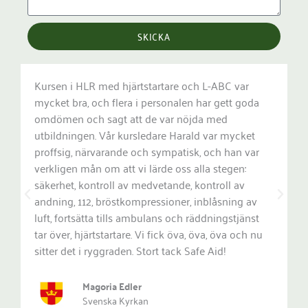
SKICKA
C var
Den bästa HLR & L-ABC utbildning vi någonsin
tt goda
haft! Den var väldigt omfattande och vi fick öva
ordentligt på alla moment. Vår lärare var otroligt
mycket
pedagogisk och förtroendegivande som
han var
upprepade momenten ett flertal gånger under
gen:
utbildningen vilket innebar att det verkligen sjö
l av
in. Vi fick även möjlighet att ställa alla våra tuse
ning av
frågor. Vi är toppen nöjda och kan verkligen
stjänst
rekommendera SafeAid!
va och nu
Cicki Lewenhaupt Nilsson
Bonnier News