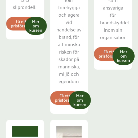
som
sliprondell.
förebygga
ansvariga
och agera
för
Få ett
Mer
vid
brandskyddet
prisförslag
om
händelse av
inom sin
kursen
brand, för
organisation.
att minska
risken för
Få ett
Mer
prisförslag
om
skador på
kursen
människa,
miljö och
egendom.
Få ett
Mer
prisförslag
om
kursen