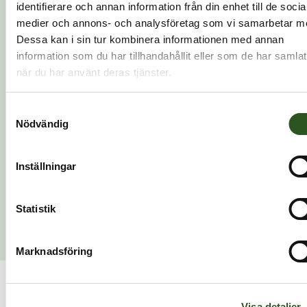
deltagarna upplever att övningarna blir bättre.
identifierare och annan information från din enhet till de socia
medier och annons- och analysföretag som vi samarbetar m
Vi kan hjälpa till med allt från grundläggande utbildning till
Dessa kan i sin tur kombinera informationen med annan
mer avancerade krisövningar där vi kan öva på riktigt med
information som du har tillhandahållit eller som de har samlat
ambulans som kommer till arbetsplatsen.
när du har använt deras tjänster.
Var i landet finns ni?
Samtyckesval
Nödvändig
Kan ni komma till oss?
Vad kostar era utbildningar?
Inställningar
Kan små och stora företag utbilda sig hos er?
Statistik
Hur många deltagare får plats?
Marknadsföring
Visa detaljer