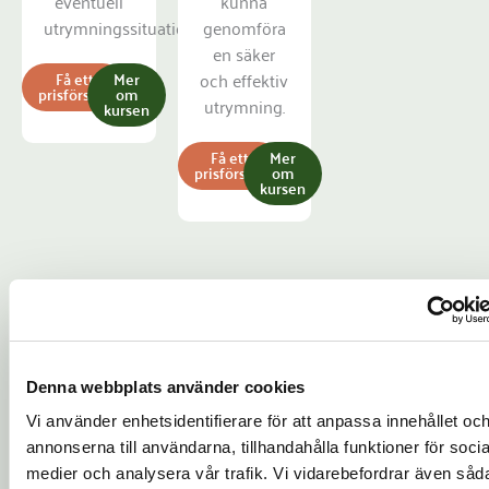
eventuell
kunna
utrymningssituation.
genomföra
en säker
och effektiv
Få ett
Mer
prisförslag
om
utrymning.
kursen
Få ett
Mer
prisförslag
om
kursen
Verklighetsbaserad erfarenhet
Vi har utbildat över 25 000 personer inom HLR, Första
hjälpen och brand sedan 2010. Många av våra instruktörer
Denna webbplats använder cookies
arbetar inom ambulansjukvården eller som brandmän idag
och våra instruktörer har jobbat med- och gjort- HLR på
Vi använder enhetsidentifierare för att anpassa innehållet oc
riktigt många gånger. De dockor vi använder på våra
annonserna till användarna, tillhandahålla funktioner för socia
utbildningar är otroligt verklighetstrogna vilket gör att
medier och analysera vår trafik. Vi vidarebefordrar även såd