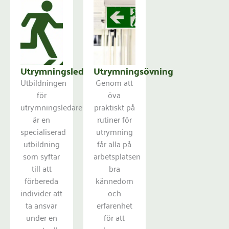
Utrymningsledare
Utrymningsövning
Utbildningen
Genom att
för
öva
utrymningsledare
praktiskt på
är en
rutiner för
specialiserad
utrymning
utbildning
får alla på
som syftar
arbetsplatsen
till att
bra
förbereda
kännedom
individer att
och
ta ansvar
erfarenhet
under en
för att