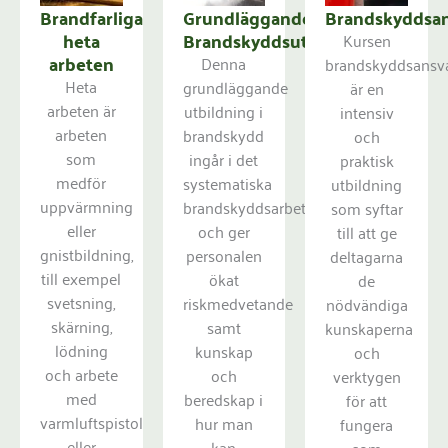
Brandfarliga
Grundläggande
Brandskyddsan
heta
Brandskyddsutbildning
Kursen
arbeten
Denna
brandskyddsansv
Heta
grundläggande
är en
arbeten är
utbildning i
intensiv
arbeten
brandskydd
och
som
ingår i det
praktisk
medför
systematiska
utbildning
uppvärmning
brandskyddsarbetet
som syftar
eller
och ger
till att ge
gnistbildning,
personalen
deltagarna
till exempel
ökat
de
svetsning,
riskmedvetande
nödvändiga
skärning,
samt
kunskaperna
lödning
kunskap
och
och arbete
och
verktygen
med
beredskap i
för att
varmluftspistol
hur man
fungera
eller
kan