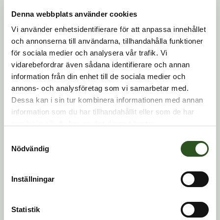
Denna webbplats använder cookies
Vi använder enhetsidentifierare för att anpassa innehållet
och annonserna till användarna, tillhandahålla funktioner
för sociala medier och analysera vår trafik. Vi
vidarebefordrar även sådana identifierare och annan
information från din enhet till de sociala medier och
annons- och analysföretag som vi samarbetar med.
RÄDDNINGSDOCKOR
•
SÅRSIMULATORER
SÅRSIMULATORER
Tourniquettränare arm
Dessa kan i sin tur kombinera informationen med annan
Sårmarkörskada
information som du har tillhandahållit eller som de har
Skärskada
samlat in när du har använt deras tjänster.
Samtyckesval
Nödvändig
Inställningar
Statistik