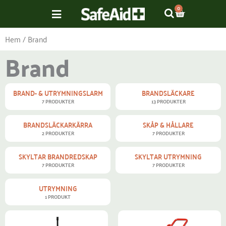
Hoppa
VARUKOR
0
till
innehåll
Hem
/ Brand
Brand
BRAND- & UTRYMNINGSLARM
BRANDSLÄCKARE
7 PRODUKTER
13 PRODUKTER
BRANDSLÄCKARKÄRRA
SKÅP & HÅLLARE
2 PRODUKTER
7 PRODUKTER
SKYLTAR BRANDREDSKAP
SKYLTAR UTRYMNING
7 PRODUKTER
7 PRODUKTER
UTRYMNING
1 PRODUKT