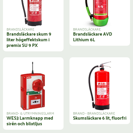
BRANDSLÄCKARE
BRANDSLÄCKARE
Brandsläckare skum 9
Brandsläckare AVD
liter högeffektskum i
Lithium 6L
premix SU 9 PX
BRAND- & UTRYMNINGSLARM
BRAND
•
BRANDSLÄCKARE
WES3 Larmknapp med
Skumsläckare 6 lit, fluorfri
sirén och blixtljus