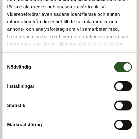
för sociala medier och analysera vår trafik. Vi
vidarebefordrar även sådana identifierare och annan
information från din enhet till de sociala medier och
annons- och analysföretag som vi samarbetar med.
Dessa kan i sin tur kombinera informationen med annan
information som du har tillhandahållit eller som de har
samlat in när du har använt deras tjänster.
BRAND
•
BRANDSLÄCKARE
BRANDSLÄCKARE
Pulversläckare 2kg, typ F2
Brandsläckare 6kg ABC-
Samtyckesval
GM
Pulver
Nödvändig
Inställningar
Statistik
Marknadsföring
BRANDSLÄCKARE
BRAND
•
BRANDSLÄCKARE