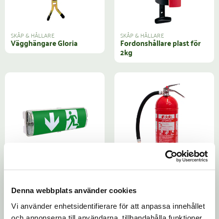
SKÅP & HÅLLARE
SKÅP & HÅLLARE
Vägghängare Gloria
Fordonshållare plast för
2kg
SKYLTAR UTRYMNING
BRAND
•
BRANDSLÄCKARE
Hänvisningsarmatur
Pulversläckare 2kg, med
Linus, 3h backup, 25m
slang
läsavst.
Denna webbplats använder cookies
Vi använder enhetsidentifierare för att anpassa innehållet
och annonserna till användarna, tillhandahålla funktioner