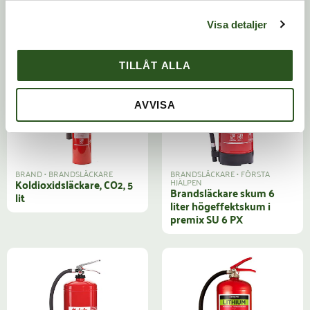
Brandsläckare 12kg ABC-
Koldioxidsläckare, CO2, 2
Pulver
lit
Visa detaljer
TILLÅT ALLA
AVVISA
BRAND
•
BRANDSLÄCKARE
BRANDSLÄCKARE
•
FÖRSTA
HJÄLPEN
Koldioxidsläckare, CO2, 5
Brandsläckare skum 6
lit
liter högeffektskum i
premix SU 6 PX