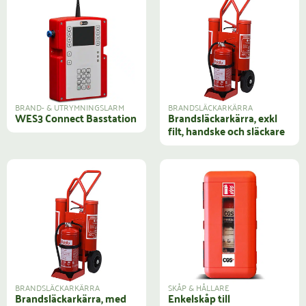
BRAND- & UTRYMNINGSLARM
BRANDSLÄCKARKÄRRA
WES3 Connect Basstation
Brandsläckarkärra, exkl
filt, handske och släckare
BRANDSLÄCKARKÄRRA
SKÅP & HÅLLARE
Brandsläckarkärra, med
Enkelskåp till