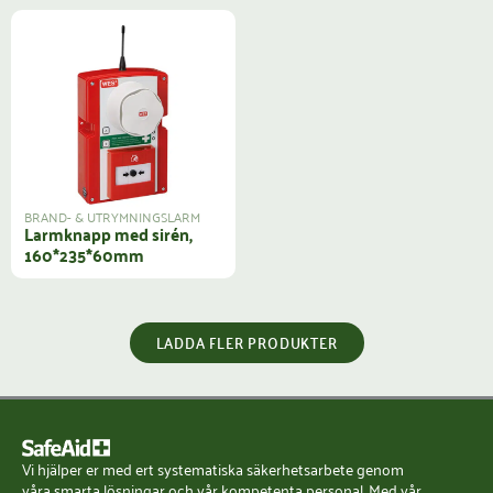
BRAND- & UTRYMNINGSLARM
Larmknapp med sirén,
160*235*60mm
LADDA FLER PRODUKTER
Vi hjälper er med ert systematiska säkerhetsarbete genom
våra smarta lösningar och vår kompetenta personal. Med vår