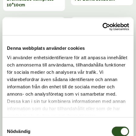
10*10cm
Denna webbplats använder cookies
Vi använder enhetsidentifierare för att anpassa innehållet
och annonserna till användarna, tillhandahålla funktioner
för sociala medier och analysera vår trafik. Vi
SPRAY & KOMPRESSER
SPRAY & KOMPRESSER
Burnshield 20x20cm
Burnshield 40x60cm
vidarebefordrar även sådana identifierare och annan
information från din enhet till de sociala medier och
annons- och analysföretag som vi samarbetar med.
Dessa kan i sin tur kombinera informationen med annan
information som du har tillhandahållit eller som de har
samlat in när du har använt deras tjänster.
Samtyckesval
Nödvändig