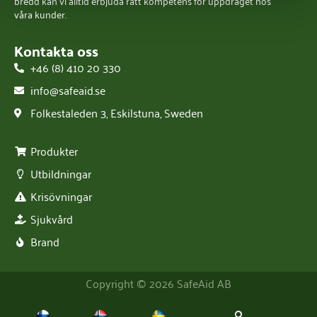
bredd kan vi alltid erbjuda rätt kompetens för uppdraget hos
våra kunder.
Kontakta oss
+46 (8) 410 20 330
info@safeaid.se
Folkestaleden 3, Eskilstuna, Sweden
Produkter
Utbildningar
Krisövningar
Sjukvård
Brand
Copyright © 2026 SafeAid AB