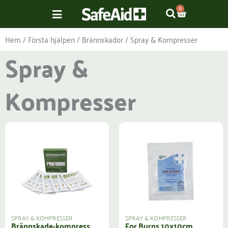
Hoppa
VARUKOR
0
till
innehåll
Hem
/
Första hjälpen
/
Brännskador
/ Spray & Kompresser
Spray &
Kompresser
SPRAY & KOMPRESSER
SPRAY & KOMPRESSER
Brännskade-kompress
For Burns 10x10cm