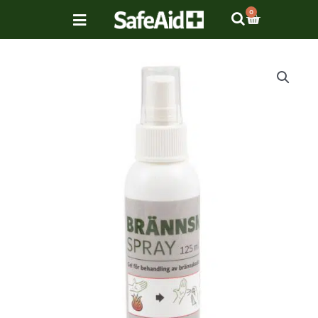
Hoppa
VARUKOR
0
till
innehåll