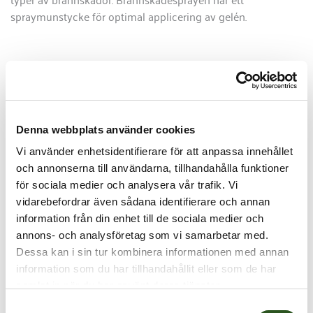
spraymunstycke för optimal applicering av gelén.
Beskrivning
Brännskadeförband i gelform. Passar utmärkt för
Denna webbplats använder cookies
mindre typer av brännskador. Brännskadesprayen har
Vi använder enhetsidentifierare för att anpassa innehållet
ett spraymunstycke för optimal applicering av gelén.
och annonserna till användarna, tillhandahålla funktioner
för sociala medier och analysera vår trafik. Vi
SafeAid brännskadeprodukter kyler ned och reducerar
vidarebefordrar även sådana identifierare och annan
smärtan i huden. Ju snabbare man behandlar
information från din enhet till de sociala medier och
brännskadan desto mindre problem får man med var
annons- och analysföretag som vi samarbetar med.
och infektioner, vilket leder till snabbare läkning. Gelén
Dessa kan i sin tur kombinera informationen med annan
håller såret rent och fuktigt och är lätt att avlägsna
information som du har tillhandahållit eller som de har
innan man påbörjar behandling på sjukhus.
samlat in när du har använt deras tjänster.
Brännskadegelén fuktar, kyler och skyddar
Samtyckesval