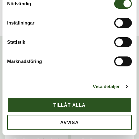
brännskador. Den lindrar smärta, stoppar
Nödvändig
bakterietillväxt och förhindrar att brännskadan sprider
sig till vävnader runt såret.
Inställningar
Relaterade produkter
Statistik
Marknadsföring
Visa detaljer
TILLÅT ALLA
AVVISA
Spray & Kompresser
Spray & Kompresser