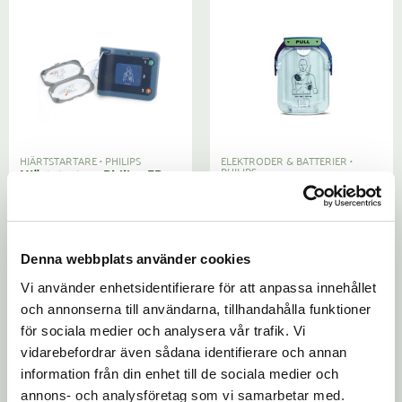
HJÄRTSTARTARE
•
PHILIPS
ELEKTRODER & BATTERIER
•
PHILIPS
Hjärtstartare Philips FRx
Philips HS1, Pads vuxen
Denna webbplats använder cookies
Vi använder enhetsidentifierare för att anpassa innehållet
och annonserna till användarna, tillhandahålla funktioner
för sociala medier och analysera vår trafik. Vi
vidarebefordrar även sådana identifierare och annan
information från din enhet till de sociala medier och
ELEKTRODER & BATTERIER
•
ELEKTRODER & BATTERIER
•
annons- och analysföretag som vi samarbetar med.