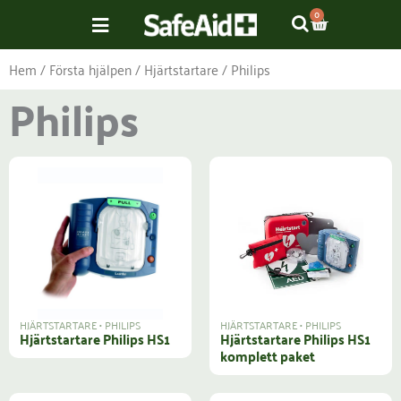
Hoppa
VARUKOR
0
till
innehåll
Hem
/
Första hjälpen
/
Hjärtstartare
/ Philips
Philips
HJÄRTSTARTARE
•
PHILIPS
HJÄRTSTARTARE
•
PHILIPS
Hjärtstartare Philips HS1
Hjärtstartare Philips HS1
komplett paket