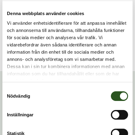
Golvställ till elektronisk beröringsfri dispenser för
handdesinfektion. Elegant golvställ som kan placeras
Denna webbplats använder cookies
där behovet finns.
Vi använder enhetsidentifierare för att anpassa innehållet
och annonserna till användarna, tillhandahålla funktioner
Specifikation:
för sociala medier och analysera vår trafik. Vi
Material: Rostfritt stål
vidarebefordrar även sådana identifierare och annan
Mått: H x B x D: 145 x 28 x 33 cm
information från din enhet till de sociala medier och
Vikt: 10 kg
annons- och analysföretag som vi samarbetar med.
Dessa kan i sin tur kombinera informationen med annan
Relaterade produkter
information som du har tillhandahållit eller som de har
samlat in när du har använt deras tjänster.
Samtyckesval
Nödvändig
Inställningar
Statistik