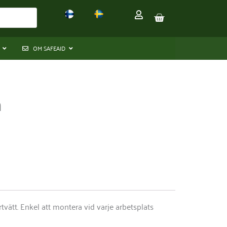
VARUKORG
OM SAFEAID
m
rtvätt. Enkel att montera vid varje arbetsplats