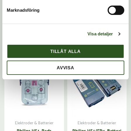
Marknadsföring
Elektroder & Batterier
Cardiac science
Lifepak CR Plus, 2 set
Cardiac Science
Elektroder vuxen +
Powerheart AED G5,
Visa detaljer
Batteri
Batteri
TILLÅT ALLA
AVVISA
Elektroder & Batterier
Elektroder & Batterier
Philips HS1, Pads
Philips HS1/FRx, Batteri