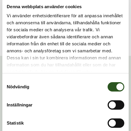
Beskrivning
Denna webbplats använder cookies
Vi använder enhetsidentifierare för att anpassa innehållet
Elektroder till Cardiac Science Powerheart AED G3 Plus
och annonserna till användarna, tillhandahålla funktioner
för användning på barn.
för sociala medier och analysera vår trafik. Vi
vidarebefordrar även sådana identifierare och annan
Hållbarhet ca 2 år.
information från din enhet till de sociala medier och
annons- och analysföretag som vi samarbetar med.
Relaterade produkter
Dessa kan i sin tur kombinera informationen med annan
information som du har tillhandahållit eller som de har
samlat in när du har använt deras tjänster.
Samtyckesval
Nödvändig
Inställningar
Statistik