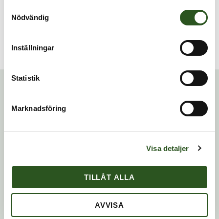
360 joulestötar (med
Samtyckesval
en minuters HLR
Nödvändig
mellan stötarna) eller
800 minuters drifttid.
Inställningar
Relaterade produkter
Statistik
Marknadsföring
Visa detaljer
TILLÅT ALLA
AVVISA