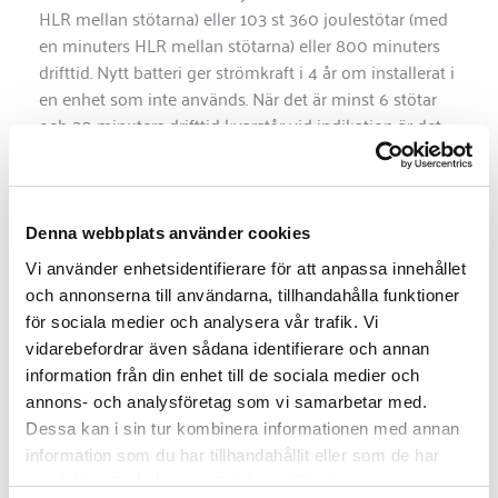
HLR mellan stötarna) eller 103 st 360 joulestötar (med
en minuters HLR mellan stötarna) eller 800 minuters
drifttid. Nytt batteri ger strömkraft i 4 år om installerat i
en enhet som inte används. När det är minst 6 stötar
och 30 minuters drifttid kvarstår vid indikation är det
dags att byta batteri. LifePak CR2 batteri väger ungefär
0,3 kg.
Denna webbplats använder cookies
Standby-tid
4 år
Vi använder enhetsidentifierare för att anpassa innehållet
Batterityp
Litiummangandioxid
och annonserna till användarna, tillhandahålla funktioner
för sociala medier och analysera vår trafik. Vi
Flergångs
Ja
vidarebefordrar även sådana identifierare och annan
information från din enhet till de sociala medier och
Tillhandahåller 166 st
annons- och analysföretag som vi samarbetar med.
200 joulestötar (med 1
Dessa kan i sin tur kombinera informationen med annan
minuters HLR mellan
information som du har tillhandahållit eller som de har
stötarna) eller 103 st
samlat in när du har använt deras tjänster.
Kapacitet