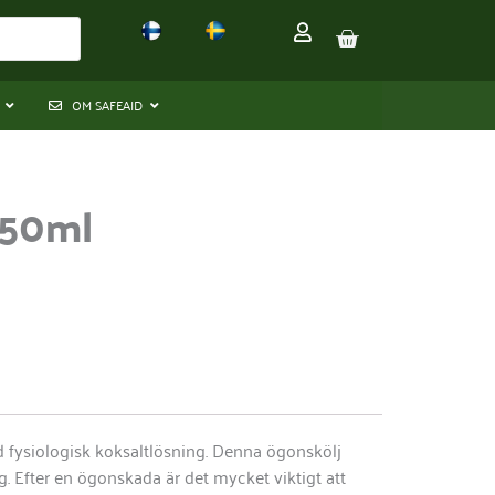
VARUKORG
OM SAFEAID
250ml
 fysiologisk koksaltlösning. Denna ögonskölj
 Efter en ögonskada är det mycket viktigt att