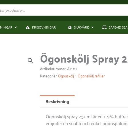
DNINGAR
KRISÖVNINGAR
SJUKVÅRD
SAFEAID SSA
Ögonskölj Spray 
Artikelnummer: A1101
•
Kategorier:
Ögonskölj
Ögonskölj refiller
Beskrivning
Ögonskölj spray 250ml är en 0,9% buffrad
erbjuder en snabb och enkel ögonspolning.