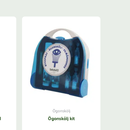
Ögonskölj
l
Ögonskölj kit